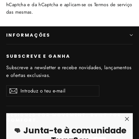
hCaptcha e da hCaptcha e aplicam-se os
Termos de serviço
das mesmas.
INFORMAÇÕES
SUBSCREVE E GANHA
Subscreve a newsletter e recebe novidades, lançamentos
e ofertas exclusivas.
Introduz
Subscrever
Subscrever
o
teu
e-
DESIGNED FOR MOVEMENT. BUILT FOR
COMFORT.
mail
"Enc
👊 Junta-te à comunidade
(Esc)