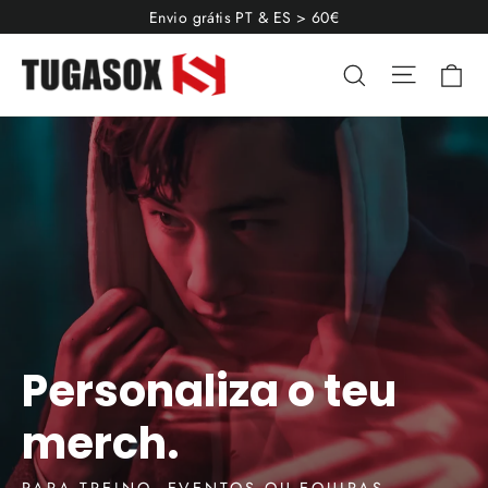
Pular
Envio grátis PT & ES > 60€
para
Navega
Ca
Pesquisar
o
Conteúdo
Personaliza o teu
merch.